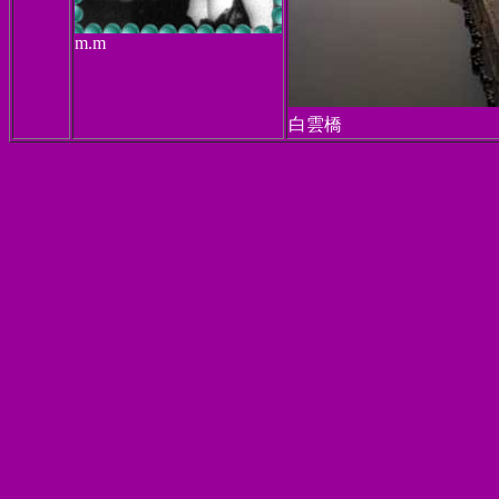
m.m
白雲橋