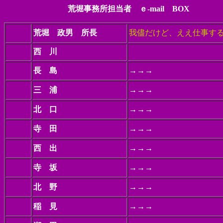
荒堀事務所担当者 ｅ-mail BOX
荒堀 政男
所長
我儘だけど、ええ仕事す
西 川
長 島
→→→
三 浦
→→→
北 口
→→→
寺 田
→→→
西 出
→→→
寺 坂
→→→
北 野
→→→
稲 見
→→→